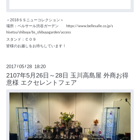
＜2018ＳＳニューコレクション＞
場所：ベルサール渋谷ガーデン
https://www.bellesalle.co.jp/
s
hisetsu/shibuya/bs_
shibuyagard
en/access
スタンド：Ｃ０９
皆様のお越しをお待ちしています！
2017
05
28 18:20
/
/
2107年5月26日～28日 玉川高島屋 外商お得
意様 エクセレントフェア