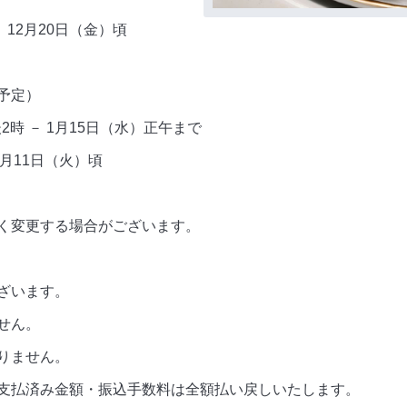
－
12
月
20
日（金）頃
予定）
後
2
時 －
1
月
15
日（水）正午まで
月
11
日（火）頃
く変更する場合がございます。
ざいます。
せん。
りません。
支払済み金額・振込手数料は全額払い戻しいたします。