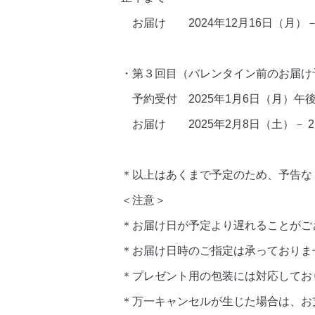
お届け
2024
年
12
月
16
日（月）
・第３回目（バレンタイン前のお届け
予約受付
2025
年
1
月
6
日（月）午
お届け
2025
年
2
月
8
日（土）－
2
＊以上はあくまで予定のため、予告な
＜注意＞
＊お届け日が予定より遅れることがご
＊お届け日時のご指定は承っておりま
＊プレゼント用の包装には対応してお
＊万一キャンセルが生じた場合は、お