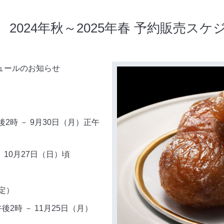
2024年秋～2025年春 予約販売ス
ュールのお知らせ
後
2
時 －
9
月
30
日（月）正午
－
10
月
27
日（日）頃
定）
午後
2
時 －
11
月
25
日（月）