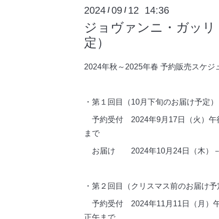
2024
09
12 14:36
/
/
ジョヴァンニ・ガッリ 
定）
2024
年秋～
2025
年春 予約販売スケジ
・第１回目（
10
月下旬のお届け予定）
予約受付
2024
年
9
月
17
日（火）
午
まで
お届け
2024
年
10
月
24
日（木）
・第２回目（クリスマス前のお届け予
予約受付
2024
年
11
月
11
日（月）
正午まで