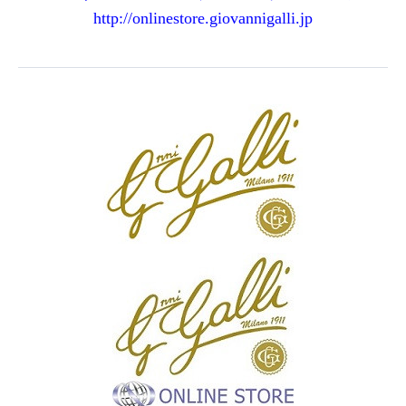
http://onlinestore.
giovannigalli.jp