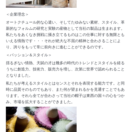
＜企業理念＞
オートクチュール的な心遣い、そしてたゆみない素材、スタイル、革
新的なフォルムの研究と実験の産物として当社の製品は生まれます。
私たちをあくなき挑戦に掻き立てるものはこの仕事に対する無限とも
いえる情熱です・・・それが絶大な不屈の精神と合わさることによ
り、誇りをもって常に前向きに進むことができるのです。
＜パッション＆スタイル＞
揺るぎない情熱、天賦の才は
幾多の時代の
トレンドとスタイ
ルを経る
うちに創造力、技術力、販売力を増し、次第に世界で認められること
となりました。
私たちが考えるスタイルとはセンスとそれを表現する能力です。と同
時に品質そのものでもあり、また何が望まれるかを見通すことでもあ
ります。それら全てが合わさって当社の帽子は東西の国々の心をつか
み、市場を拡大することができました。