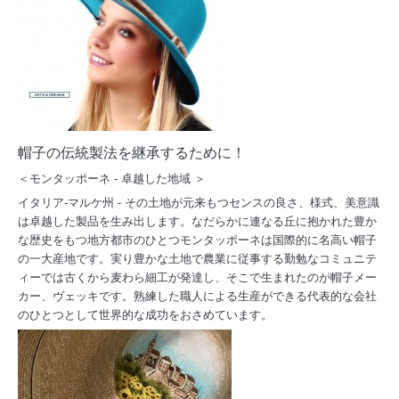
帽子の伝統製法を継承するために！
＜
モンタッポーネ
-
卓越した地域
＞
イタリア‐マルケ州 ‐ その土地が元来もつセンスの良さ、様式、美意識
は卓越した製品を生み出します。なだらかに連なる丘に抱かれた豊か
な歴史をもつ地方都市のひとつモンタッポーネは国際的に名高い帽子
の一大産地です。実り豊かな土地で農業に従事する勤勉なコミュニテ
ィーでは古くから麦わら細工が発達し、そこで生まれたのが帽子メー
カー、ヴェッキです。熟練した職人による生産ができる代表的な会社
のひとつとして世界的な成功をおさめています。