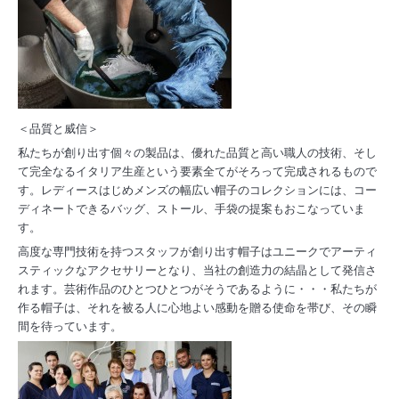
＜品質と威信＞
私たちが創り出す個々の製品は、優れた品質と高い職人の技術、そし
て完全なるイタリア生産という要素全てがそろって完成されるもので
す。
レディースはじめメンズの幅広い帽子のコレクションには、コー
ディネートできるバッグ、ストール、手袋の提案もおこなっていま
す。
高度な専門技術を持つスタッフが創り出す帽子はユニークでアーティ
スティックなアクセサリーとなり、当社の創造力の結晶として発信さ
れます。
芸術作品のひとつひとつがそうであるように・・・私たちが
作る帽子は、それを被る人に心地よい感動を贈る使命を帯び、その瞬
間を待っています。