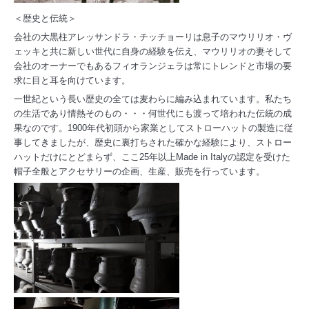
＜
歴史と伝統＞
会社の大黒柱アレッサンドラ・チッチョーリは息子のマウリリオ・ヴ
ェッキと共に新しい世代に自身の経験を伝え、マウリリオの妻そして
会社のオーナーでもあるフィオランジェラは常にトレンドと市場の要
求に目と耳を向けています。
一世紀という長い歴史の全ては麦わらに編み込まれています。私たち
の生活であり情熱そのもの・・・何世代にも渡って培われた伝統の成
果なのです。
1900
年代初頭から家業としてストローハットの製造に従
事してきましたが、歴史に裏打ちされた確かな経験により、ストロー
ハットだけにとどまらず、ここ
25
年以上
Made in Italy
の認定を受けた
帽子全般とアクセサリーの企画、生産、販売を行っています。