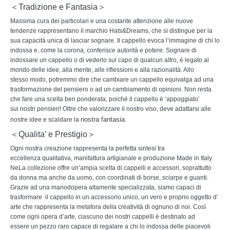
＜Tradizione e Fantasia＞
Massima cura dei particolari e una costante attenzione alle nuove
tendenze rappresentano il marchio Hats&Dreams, che si distingue per la
sua capacità unica di lasciar sognare. Il cappello evoca l’immagine di chi lo
indossa e, come la corona, conferisce autorità e potere. Sognare di
indossare un cappello o di vederlo sul capo di qualcun altro,
è
legato al
mondo delle idee, alla mente, alle riflessioni e alla razionalità. Allo
stesso modo, potremmo dire che cambiare un cappello equivalga ad una
trasformazione del pensiero o ad un cambiamento di opinioni. Non resta
che fare una scelta ben ponderata, poiché il cappello
è
‘appoggiato’
sui nostri pensieri! Oltre che valorizzare il nostro viso, deve adattarsi alle
nostra fantasia.
nostre idee e scaldare la
＜Qualita’ e Prestigio＞
Ogni nostra creazione rappresenta la perfetta sintesi tra
eccellenza qualitativa, manifattura artigianale e produzione
Made
in Italy.
NeLa collezione offre un’ampia scelta di cappelli e accessori, soprattutto
da donna ma anche da uomo, con coordinati di borse, sciarpe e guanti.
Grazie ad una manodopera altamente specializzata, siamo capaci di
trasformare il cappello in un accessorio unico, un vero e proprio oggetto d’
arte che rappresenta la metafora della creatività di ognuno di noi.
Così
come ogni opera d’arte, ciascuno dei nostri cappelli
è
destinato ad
essere un pezzo raro capace
di
regalare a chi lo indossa delle piacevoli