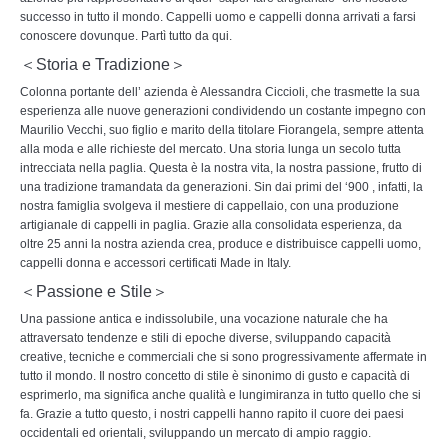
successo in tutto il mondo. Cappelli uomo e cappelli donna arrivati a farsi
conoscere dovunque. Partì tutto da qui.
＜Storia e Tradizione＞
Colonna portante dell’ azienda è Alessandra Ciccioli, che trasmette la sua
esperienza alle nuove generazioni condividendo un costante impegno con
Maurilio Vecchi, suo figlio e marito della titolare Fiorangela, sempre attenta
alla moda e alle richieste del mercato
.
Una storia lunga un secolo tutta
intrecciata nella paglia. Questa
è
la nostra vita
,
la nostra passione, frutto di
una tradizione tramandata da generazioni
.
Sin dai primi del ‘900
,
infatti, la
nostra famiglia svolgeva il mestiere di cappellaio
,
con una produzione
artigianale di cappelli in paglia. Grazie alla consolidata esperienza, da
oltre 25 anni la nostra azienda crea, produce e distribuisce cappelli uomo,
cappelli donna e accessori certificati Made in Italy.
＜Passione e Stile＞
Una passione antica e indissolubile, una vocazione naturale che ha
attraversato tendenze e stili di epoche diverse, sviluppando capacità
creative, tecniche e commerciali che si sono progressivamente affermate in
tutto il mondo. Il nostro concetto di stile è sinonimo di gusto e capacità di
esprimerlo, ma significa anche qualità e lungimiranza in tutto quello che si
fa. Grazie a tutto questo, i nostri cappelli hanno rapito il cuore dei paesi
occidentali ed orientali,
s
viluppando un mercato di ampio raggio.